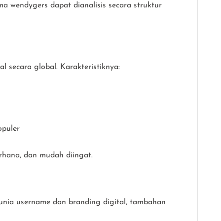
ama wendygers dapat dianalisis secara struktur
 secara global. Karakteristiknya:
opuler
rhana, dan mudah diingat.
 dunia username dan branding digital, tambahan