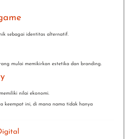
 game
 sebagai identitas alternatif.
rang mulai memikirkan estetika dan branding.
my
emiliki nilai ekonomi.
a keempat ini, di mana nama tidak hanya
igital