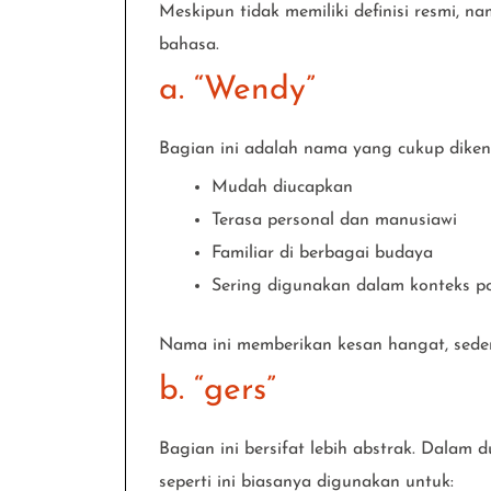
Meskipun tidak memiliki definisi resmi, n
bahasa.
a. “Wendy”
Bagian ini adalah nama yang cukup dikenal
Mudah diucapkan
Terasa personal dan manusiawi
Familiar di berbagai budaya
Sering digunakan dalam konteks p
Nama ini memberikan kesan hangat, sede
b. “gers”
Bagian ini bersifat lebih abstrak. Dalam
seperti ini biasanya digunakan untuk: