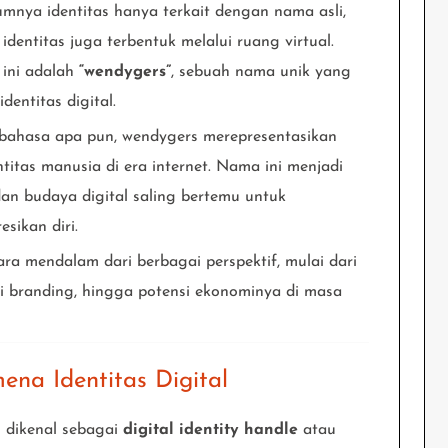
mnya identitas hanya terkait dengan nama asli,
identitas juga terbentuk melalui ruang virtual.
 ini adalah
“wendygers”
, sebuah nama unik yang
entitas digital.
 bahasa apa pun, wendygers merepresentasikan
ntitas manusia di era internet. Nama ini menjadi
dan budaya digital saling bertemu untuk
sikan diri.
ra mendalam dari berbagai perspektif, mulai dari
tegi branding, hingga potensi ekonominya di masa
ena Identitas Digital
s dikenal sebagai
digital identity handle
atau