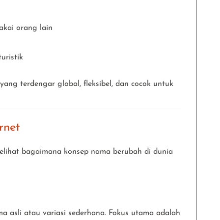
kai orang lain
uristik
ng terdengar global, fleksibel, dan cocok untuk
rnet
elihat bagaimana konsep nama berubah di dunia
 asli atau variasi sederhana. Fokus utama adalah