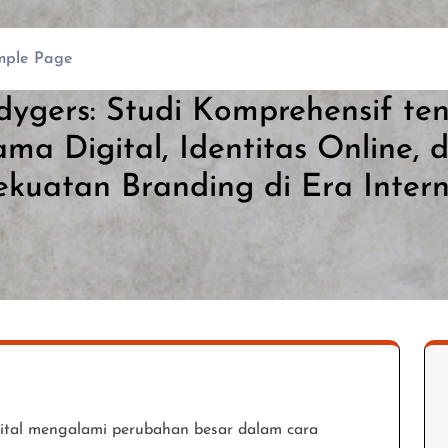
mple Page
ygers: Studi Komprehensif te
ma Digital, Identitas Online, 
ekuatan Branding di Era Intern
gital mengalami perubahan besar dalam cara