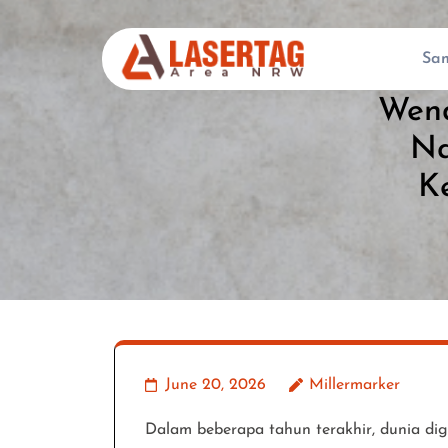
Skip
to
Sa
content
Wend
(Press
Enter)
Na
K
June 20, 2026
Millermarker
Dalam beberapa tahun terakhir, dunia di