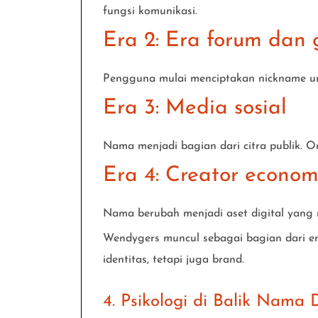
fungsi komunikasi.
Era 2: Era forum dan
Pengguna mulai menciptakan nickname unik
Era 3: Media sosial
Nama menjadi bagian dari citra publik. O
Era 4: Creator econo
Nama berubah menjadi aset digital yang m
Wendygers muncul sebagai bagian dari er
identitas, tetapi juga brand.
4. Psikologi di Balik Nama D