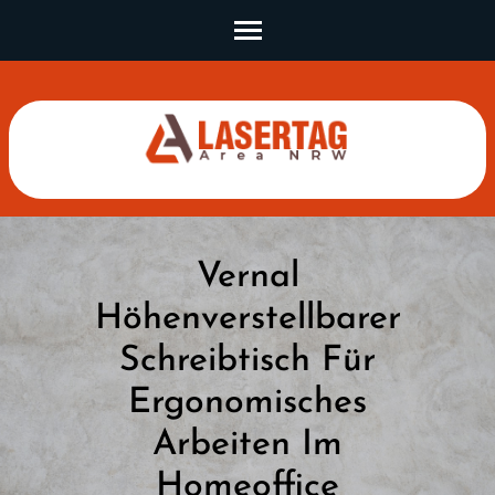
Skip
to
content
(Press
Enter)
Vernal
Höhenverstellbarer
Schreibtisch Für
Ergonomisches
Arbeiten Im
Homeoffice