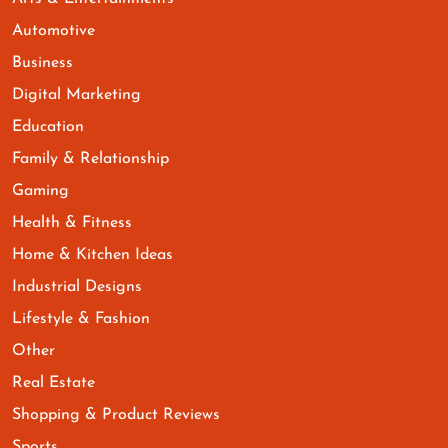
Automotive
Business
Digital Marketing
Education
Family & Relationship
Gaming
Health & Fitness
Home & Kitchen Ideas
Industrial Designs
Lifestyle & Fashion
Other
Real Estate
Shopping & Product Reviews
Sports