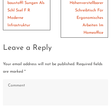
navigation
baustoffl Sungen Als
Höhenverstellbarer
Schl Ssel F R
Schreibtisch Für
Moderne
Ergonomisches
Infrastruktur
Arbeiten Im
Homeoffice
Leave a Reply
Your email address will not be published.
Required fields
are marked
*