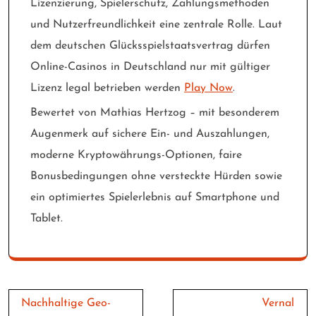
Lizenzierung, Spielerschutz, Zahlungsmethoden
und Nutzerfreundlichkeit eine zentrale Rolle. Laut
dem deutschen Glücksspielstaatsvertrag dürfen
Online-Casinos in Deutschland nur mit gültiger
Lizenz legal betrieben werden
Play Now
.
Bewertet von Mathias Hertzog – mit besonderem
Augenmerk auf sichere Ein- und Auszahlungen,
moderne Kryptowährungs-Optionen, faire
Bonusbedingungen ohne versteckte Hürden sowie
ein optimiertes Spielerlebnis auf Smartphone und
Tablet.
Post
Nachhaltige Geo-
Vernal