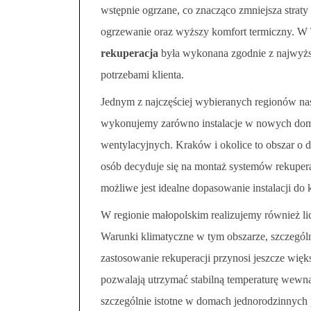
wstępnie ogrzane, co znacząco zmniejsza straty
ogrzewanie oraz wyższy komfort termiczny.
rekuperacja
była wykonana zgodnie z najwyżs
potrzebami klienta.
Jednym z najczęściej wybieranych regionów nasz
wykonujemy zarówno instalacje w nowych domac
wentylacyjnych. Kraków i okolice to obszar o d
osób decyduje się na montaż systemów rekupera
możliwe jest idealne dopasowanie instalacji do
W regionie małopolskim realizujemy również li
Warunki klimatyczne w tym obszarze, szczególni
zastosowanie rekuperacji przynosi jeszcze więk
pozwalają utrzymać stabilną temperaturę wewnąt
szczególnie istotne w domach jednorodzinnych