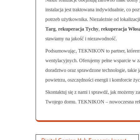
instalacja jest traktowana indywidualnie, co p
potrzeb użytkownika. Niezależnie od lokalizacji
Targ
,
rekuperacja Tychy
,
rekuperacja Włos
stawiamy na jakość i niezawodność.
Podsumowując, TEKNIKON to partner, którem
wentylacyjnych. Oferujemy pełne wsparcie w z
doradztwo oraz sprawdzone technologie, takie 
powietrzu, oszczędności energii i komforcie życ
Skontaktuj się z nami i sprawdź, jak możemy 
Twojego domu. TEKNIKON – nowoczesna reku