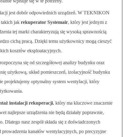
ealnie wpisuje się w te potrzeby.
alacji jest dobór odpowiednich urządzeń. W TEKNIKON
takich jak
rekuperator Systemair
, który jest jednym z
enia tej marki charakteryzują się wysoką sprawnością
bardzo cichą pracą. Dzięki temu użytkownicy mogą cieszyć
kich kosztów eksploatacyjnych.
zpoczyna się od szczegółowej analizy budynku oraz
hnię użytkową, układ pomieszczeń, izolacyjność budynku
ie projektujemy optymalny system wentylacji, który
żytkowania.
taż instalacji rekuperacji
, który ma kluczowe znaczenie
et najlepsze urządzenia nie będą działały poprawnie,
wo. Dlatego nasz zespół składa się z doświadczonych
 od prowadzenia kanałów wentylacyjnych, po precyzyjne