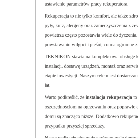
ustawienie parametrów pracy rekuperatora.
Rekuperacja to nie tylko komfort, ale także zd
pyły, kurz, alergeny oraz zanieczyszczenia z zew
powietrza często pozostawia wiele do życzeni
powstawaniu wilgoci i pleśni, co ma ogromne 
TEKNIKON stawia na kompleksową obsługę klie
instalacji, dostawę urządzeń, montaż oraz serw
etapie inwestycji. Naszym celem jest dostarczan
lat.
Warto podkreślić, że
instalacja rekuperacja
to
oszczędnościom na ogrzewaniu oraz poprawie e
domu są znacząco niższe. Dodatkowo rekuperacj
przypadku przyszłej sprzedaży.
Nasze realizacje obejmują zarówno małe domy 