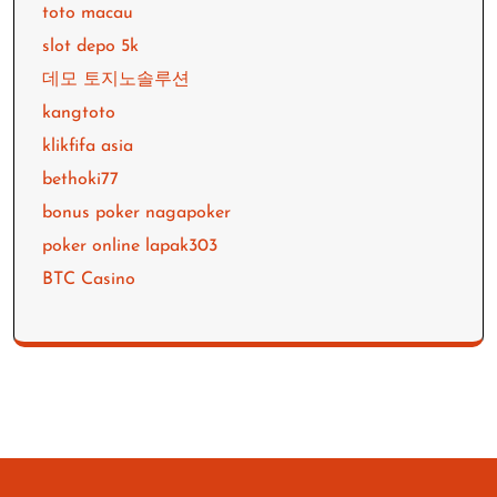
toto macau
slot depo 5k
데모 토지노솔루션
kangtoto
klikfifa asia
bethoki77
bonus poker nagapoker
poker online lapak303
BTC Casino