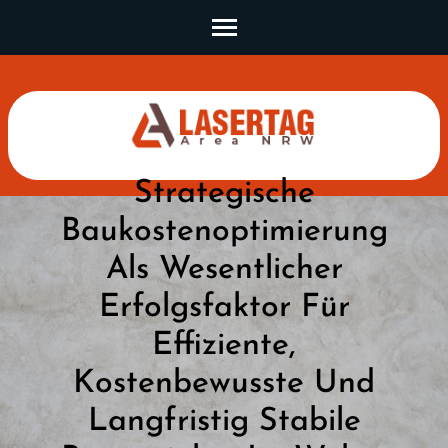
Skip
to
content
(Press
Enter)
Strategische
Baukostenoptimierung
Als Wesentlicher
Erfolgsfaktor Für
Effiziente,
Kostenbewusste Und
Langfristig Stabile