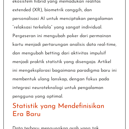
ekosistem hibrid yang memadukan realitas
extended (XR), biometrik canggih, dan
personalisasi AI untuk menciptakan pengalaman
“relaksasi terkelola” yang sangat individual.
Pergeseran ini mengubah poker dari permainan
kartu menjadi pertarungan analisis data real-time,
dan mengubah betting dari aktivitas impulsif
menjadi praktik statistik yang disengaja. Artikel
ini mengeksplorasi bagaimana paradigma baru ini
membentuk ulang lanskap, dengan fokus pada
integrasi neuroteknologi untuk pengalaman
pengguna yang optimal.
Statistik yang Mendefinisikan
Era Baru
Data terbaru mengungkap arah yang tak