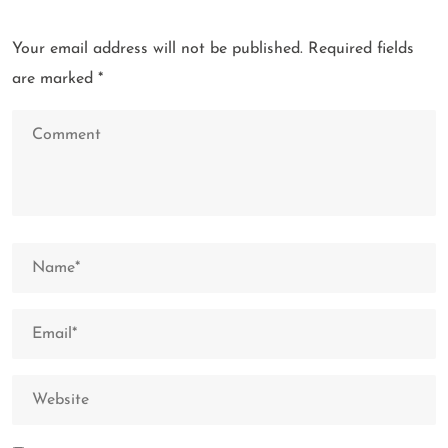
Your email address will not be published.
Required fields
are marked
*