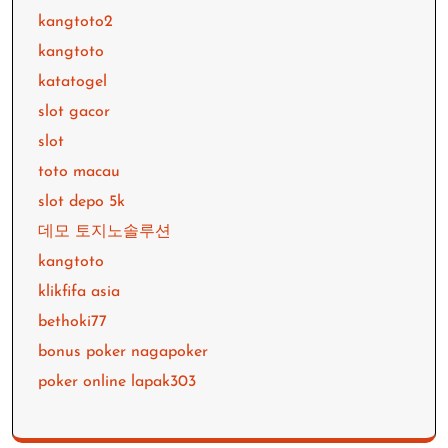
kangtoto2
kangtoto
katatogel
slot gacor
slot
toto macau
slot depo 5k
데모 토지노솔루션
kangtoto
klikfifa asia
bethoki77
bonus poker nagapoker
poker online lapak303