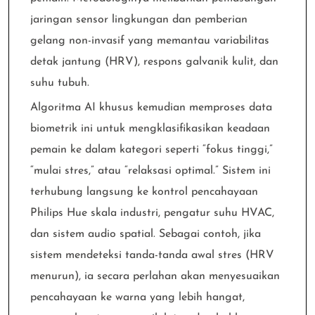
jaringan sensor lingkungan dan pemberian
gelang non-invasif yang memantau variabilitas
detak jantung (HRV), respons galvanik kulit, dan
suhu tubuh.
Algoritma AI khusus kemudian memproses data
biometrik ini untuk mengklasifikasikan keadaan
pemain ke dalam kategori seperti “fokus tinggi,”
“mulai stres,” atau “relaksasi optimal.” Sistem ini
terhubung langsung ke kontrol pencahayaan
Philips Hue skala industri, pengatur suhu HVAC,
dan sistem audio spatial. Sebagai contoh, jika
sistem mendeteksi tanda-tanda awal stres (HRV
menurun), ia secara perlahan akan menyesuaikan
pencahayaan ke warna yang lebih hangat,