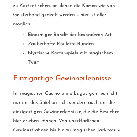
zu Kartentischen, an denen die Karten wie von
Geisterhand gedealt werden – hier ist alles
möglich.
Einarmiger Bandit der besonderen Art
Zauberhafte Roulette-Runden
Mystische Kartenspiele mit magischem
Twist
Einzigartige Gewinnerlebnisse
Im magischen Casino ohne Lugas geht es nicht
nur um das Spiel an sich, sondern auch um die
einzigartigen Gewinnerlebnisse, die die Besucher
hier erleben können. Von unerklärlichen
Gewinnsträhnen bis hin zu magischen Jackpots –