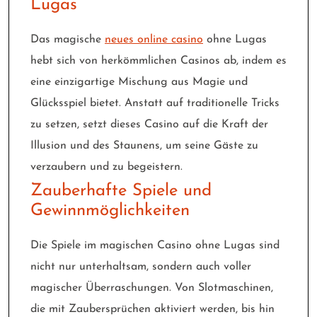
Lugas
Das magische
neues online casino​
ohne Lugas
hebt sich von herkömmlichen Casinos ab, indem es
eine einzigartige Mischung aus Magie und
Glücksspiel bietet. Anstatt auf traditionelle Tricks
zu setzen, setzt dieses Casino auf die Kraft der
Illusion und des Staunens, um seine Gäste zu
verzaubern und zu begeistern.
Zauberhafte Spiele und
Gewinnmöglichkeiten
Die Spiele im magischen Casino ohne Lugas sind
nicht nur unterhaltsam, sondern auch voller
magischer Überraschungen. Von Slotmaschinen,
die mit Zaubersprüchen aktiviert werden, bis hin