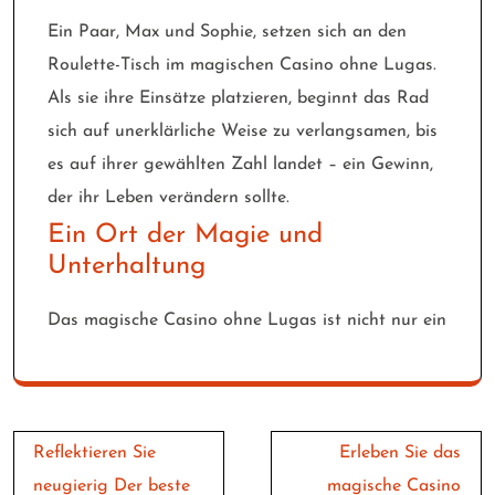
Ein Paar, Max und Sophie, setzen sich an den
Roulette-Tisch im magischen Casino ohne Lugas.
Als sie ihre Einsätze platzieren, beginnt das Rad
sich auf unerklärliche Weise zu verlangsamen, bis
es auf ihrer gewählten Zahl landet – ein Gewinn,
der ihr Leben verändern sollte.
Ein Ort der Magie und
Unterhaltung
Das magische Casino ohne Lugas ist nicht nur ein
Post
Reflektieren Sie
Erleben Sie das
navigation
neugierig Der beste
magische Casino