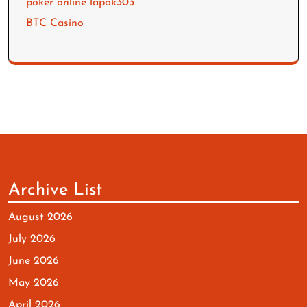
poker online lapak303
BTC Casino
Archive List
August 2026
July 2026
June 2026
May 2026
April 2026