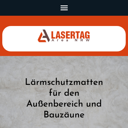
Skip
to
content
(Press
Enter)
Lärmschutzmatten
für den
Außenbereich und
Bauzäune