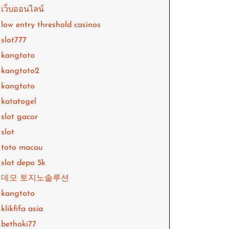
เว็บออนไลน์
low entry threshold casinos
slot777
kangtoto
kangtoto2
kangtoto
katatogel
slot gacor
slot
toto macau
slot depo 5k
데모 토지노솔루션
kangtoto
klikfifa asia
bethoki77