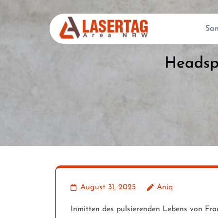
Skip
to
Sa
content
(Press
Headspa
Enter)
August 31, 2025
Aniq
Inmitten des pulsierenden Lebens von Fra