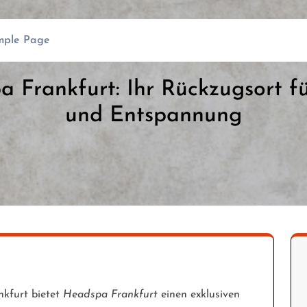
mple Page
 Frankfurt: Ihr Rückzugsort f
und Entspannung
nkfurt bietet
Headspa Frankfurt
einen exklusiven