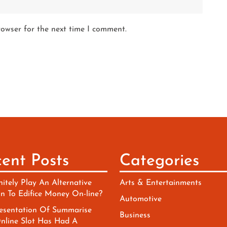
rowser for the next time I comment.
ent Posts
Categories
nitely Play An Alternative
Arts & Entertainments
on To Edifice Money On-line?
Automotive
esentation Of Summarise
Business
nline Slot Has Had A