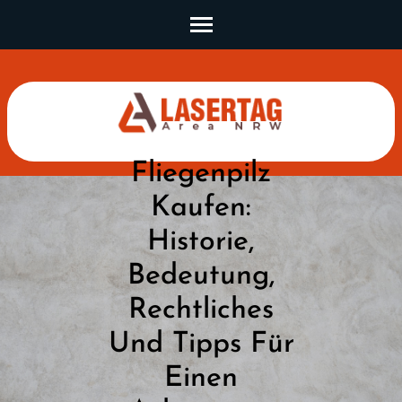
Skip
to
content
(Press
Enter)
Fliegenpilz
Kaufen:
Historie,
Bedeutung,
Rechtliches
Und Tipps Für
Einen