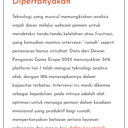
Dipertanyakan
Teknologi yang muncul memungkinkan analisis
wajah dasar melalui webcam pemain untuk
mendeteksi tanda-tanda kelelahan atau frustrasi,
yang kemudian memicu intervensi “ramah” seperti
penawaran bonus istirahat. Data dari Dewan
Pengawas Game Eropa 2025 menunjukkan 34%
platform tier-1 telah menguji teknologi analisis
afek, dengan 18% menerapkannya dalam
kapasitas terbatas. Intervensi ini, meski dikemas
sebagai kepedulian, pada intinya adalah alat
optimasi untuk menjaga pemain dalam keadaan
emosional yang produktif bagi rumah,
mempertanyakan batasan antara layanan