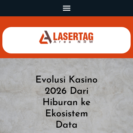
Skip
to
content
(Press
Enter)
Evolusi Kasino
2026 Dari
Hiburan ke
Ekosistem
Data