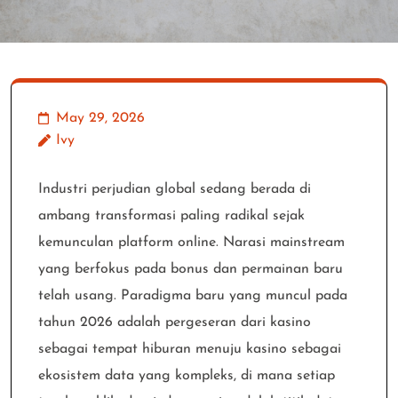
May 29, 2026
Ivy
Industri perjudian global sedang berada di
ambang transformasi paling radikal sejak
kemunculan platform online. Narasi mainstream
yang berfokus pada bonus dan permainan baru
telah usang. Paradigma baru yang muncul pada
tahun 2026 adalah pergeseran dari kasino
sebagai tempat hiburan menuju kasino sebagai
ekosistem data yang kompleks, di mana setiap