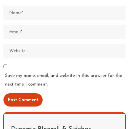
Save my name, email, and website in this browser for the
next time I comment.