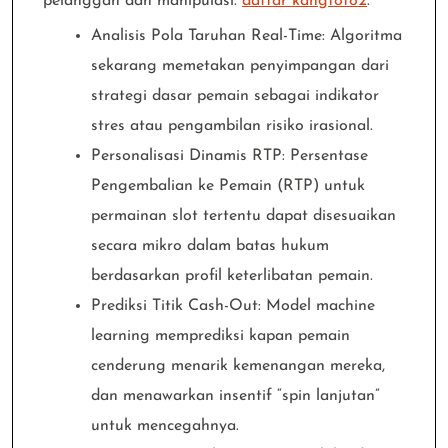
pelanggan dan manipulasi.
daftar kangtoto2
.
Analisis Pola Taruhan Real-Time: Algoritma
sekarang memetakan penyimpangan dari
strategi dasar pemain sebagai indikator
stres atau pengambilan risiko irasional.
Personalisasi Dinamis RTP: Persentase
Pengembalian ke Pemain (RTP) untuk
permainan slot tertentu dapat disesuaikan
secara mikro dalam batas hukum
berdasarkan profil keterlibatan pemain.
Prediksi Titik Cash-Out: Model machine
learning memprediksi kapan pemain
cenderung menarik kemenangan mereka,
dan menawarkan insentif “spin lanjutan”
untuk mencegahnya.