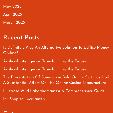
May 2025
April 2025
March 2025
Recent Posts
Is Definitely Play An Alternative Solution To Edifice Money
On-line?
Artificial Intelligence: Transforming the Future
Artificial Intelligence: Transforming the Future
The Presentation Of Summarise Bold Online Slot Has Had
A Substantial Affect On The Online Casino Manufacture
Illustrate Wild Labordiamanten A Comprehensive Guide
Ihr Shop soll verkaufen