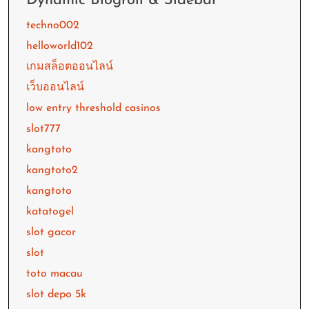
Dynamic Blogroll & Sidebar
techno002
helloworld102
เกมสล็อตออนไลน์
เว็บออนไลน์
low entry threshold casinos
slot777
kangtoto
kangtoto2
kangtoto
katatogel
slot gacor
slot
toto macau
slot depo 5k