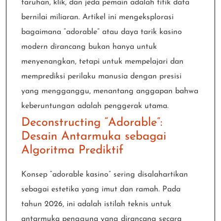
taruhan, klik, dan jeda pemain adalah titik data
bernilai miliaran. Artikel ini mengeksplorasi
bagaimana “adorable” atau daya tarik kasino
modern dirancang bukan hanya untuk
menyenangkan, tetapi untuk mempelajari dan
memprediksi perilaku manusia dengan presisi
yang mengganggu, menantang anggapan bahwa
keberuntungan adalah penggerak utama.
Deconstructing “Adorable”:
Desain Antarmuka sebagai
Algoritma Prediktif
Konsep “adorable kasino” sering disalahartikan
sebagai estetika yang imut dan ramah. Pada
tahun 2026, ini adalah istilah teknis untuk
antarmuka pengguna yang dirancang secara