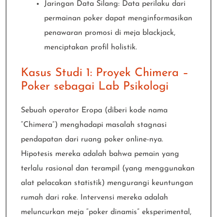
Jaringan Data Silang: Data perilaku dari
permainan poker dapat menginformasikan
penawaran promosi di meja blackjack,
menciptakan profil holistik.
Kasus Studi 1: Proyek Chimera –
Poker sebagai Lab Psikologi
Sebuah operator Eropa (diberi kode nama
“Chimera”) menghadapi masalah stagnasi
pendapatan dari ruang poker online-nya.
Hipotesis mereka adalah bahwa pemain yang
terlalu rasional dan terampil (yang menggunakan
alat pelacakan statistik) mengurangi keuntungan
rumah dari rake. Intervensi mereka adalah
meluncurkan meja “poker dinamis” eksperimental,