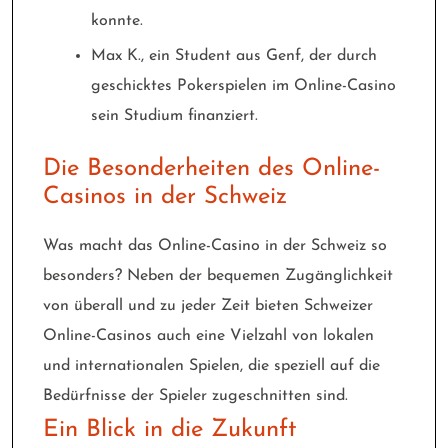
konnte.
Max K., ein Student aus Genf, der durch
geschicktes Pokerspielen im Online-Casino
sein Studium finanziert.
Die Besonderheiten des Online-
Casinos in der Schweiz
Was macht das Online-Casino in der Schweiz so
besonders? Neben der bequemen Zugänglichkeit
von überall und zu jeder Zeit bieten Schweizer
Online-Casinos auch eine Vielzahl von lokalen
und internationalen Spielen, die speziell auf die
Bedürfnisse der Spieler zugeschnitten sind.
Ein Blick in die Zukunft