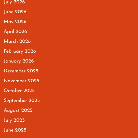
July 2026
June 2026
May 2026
April 2026
March 2026
February 2026
January 2026
December 2025
November 2025
October 2025
September 2025
August 2025
July 2025
June 2025