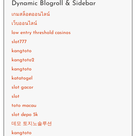
Dynamic Blogroll & Sidebar
เกมสล็อตออนไลน์
เว็บออนไลน์
low entry threshold casinos
slot777
kangtoto
kangtoto2
kangtoto
katatogel
slot gacor
slot
toto macau
slot depo 5k
데모 토지노솔루션
kangtoto