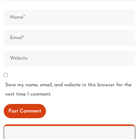
Save my name, email, and website in this browser for the
next time I comment.