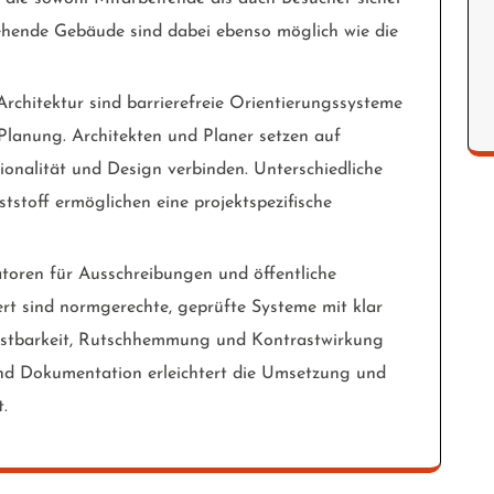
ehende Gebäude sind dabei ebenso möglich wie die
chitektur sind barrierefreie Orientierungssysteme
Planung. Architekten und Planer setzen auf
tionalität und Design verbinden. Unterschiedliche
tstoff ermöglichen eine projektspezifische
toren für Ausschreibungen und öffentliche
ert sind normgerechte, geprüfte Systeme mit klar
elastbarkeit, Rutschhemmung und Kontrastwirkung
nd Dokumentation erleichtert die Umsetzung und
t.