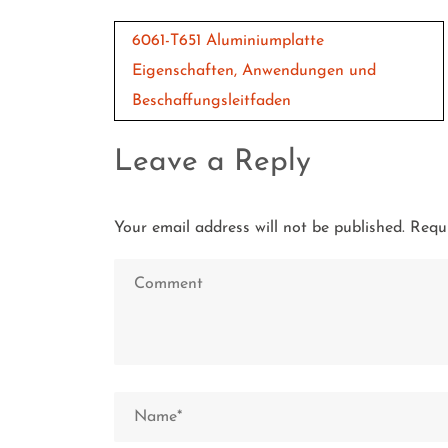
Post
6061-T651 Aluminiumplatte
navigation
Eigenschaften, Anwendungen und
Beschaffungsleitfaden
Leave a Reply
Your email address will not be published.
Requi