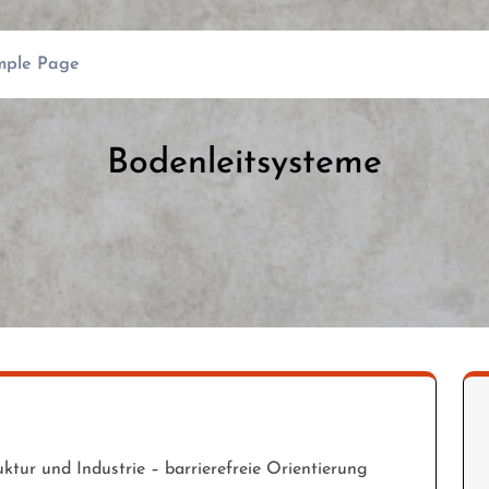
mple Page
Bodenleitsysteme
tur und Industrie – barrierefreie Orientierung