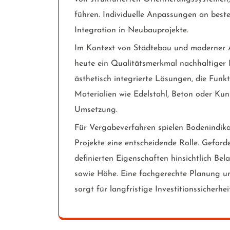
führen. Individuelle Anpassungen an best
Integration in Neubauprojekte.
Im Kontext von Städtebau und moderner Ar
heute ein Qualitätsmerkmal nachhaltiger 
ästhetisch integrierte Lösungen, die Funk
Materialien wie Edelstahl, Beton oder Kuns
Umsetzung.
Für Vergabeverfahren spielen Bodenindika
Projekte eine entscheidende Rolle. Geford
definierten Eigenschaften hinsichtlich B
sowie Höhe. Eine fachgerechte Planung u
sorgt für langfristige Investitionssicherhei