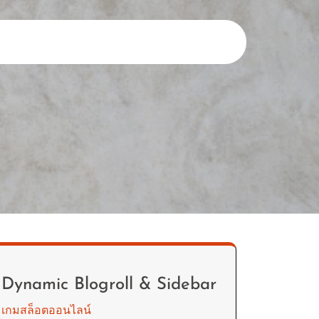
Dynamic Blogroll & Sidebar
เกมสล็อตออนไลน์