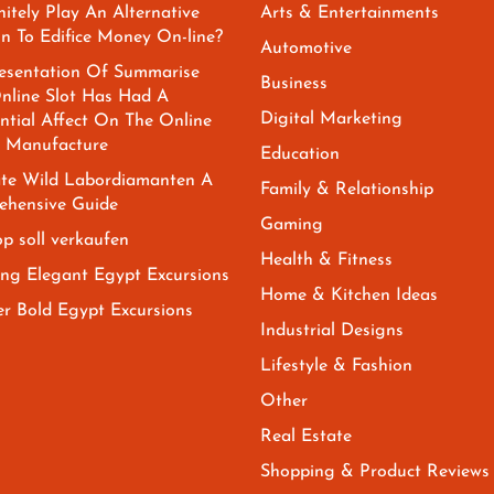
nitely Play An Alternative
Arts & Entertainments
on To Edifice Money On-line?
Automotive
esentation Of Summarise
Business
nline Slot Has Had A
Digital Marketing
ntial Affect On The Online
 Manufacture
Education
rate Wild Labordiamanten A
Family & Relationship
ehensive Guide
Gaming
op soll verkaufen
Health & Fitness
ing Elegant Egypt Excursions
Home & Kitchen Ideas
r Bold Egypt Excursions
Industrial Designs
Lifestyle & Fashion
Other
Real Estate
Shopping & Product Reviews