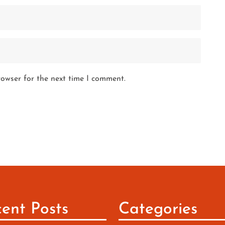
rowser for the next time I comment.
ent Posts
Categories