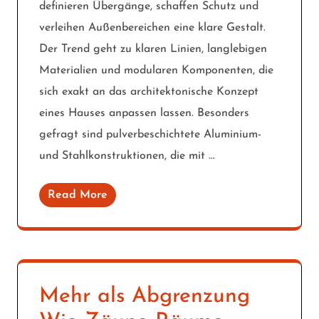
definieren Übergänge, schaffen Schutz und
verleihen Außenbereichen eine klare Gestalt.
Der Trend geht zu klaren Linien, langlebigen
Materialien und modularen Komponenten, die
sich exakt an das architektonische Konzept
eines Hauses anpassen lassen. Besonders
gefragt sind pulverbeschichtete Aluminium-
und Stahlkonstruktionen, die mit …
Read More
Mehr als Abgrenzung