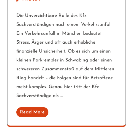
Die Unverzichtbare Rolle des Kfz
Sachverständigen nach einem Verkehrsunfall
Ein Verkehrsunfall in München bedeutet
Stress, Ärger und oft auch erhebliche
finanzielle Unsicherheit. Ob es sich um einen
kleinen Parkrempler in Schwabing oder einen
schwereren Zusammenstoß auf dem Mittleren
Ring handelt – die Folgen sind für Betroffene
meist komplex. Genau hier tritt der Kfz
Sachverständige als …
Read More