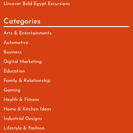
Uncover Bold Egypt Excursions
Categories
Arts & Entertainments
Automotive
Business
Digital Marketing
Education
Family & Relationship
Gaming
Health & Fitness
Home & Kitchen Ideas
Industrial Designs
Lifestyle & Fashion