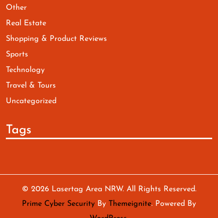
Other
Real Estate
Shopping & Product Reviews
Sports
Technology
Travel & Tours
Uncategorized
Tags
© 2026
Lasertag Area NRW
. All Rights Reserved.
Prime Cyber Security
By
Themeignite
. Powered By