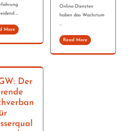
erfahrung
Online-Diensten
heidend …
haben das Wachstum
…
d More
Read More
GW: Der
hrende
chverban
ür
sserqual