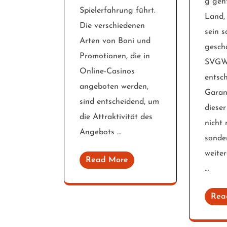
g geh
Spielerfahrung führt.
Land, 
Die verschiedenen
sein 
Arten von Boni und
geschä
Promotionen, die in
SVGW
Online-Casinos
entsc
angeboten werden,
Garan
sind entscheidend, um
diese
die Attraktivität des
nicht 
Angebots …
sonder
weiter
Read More
…
Rea