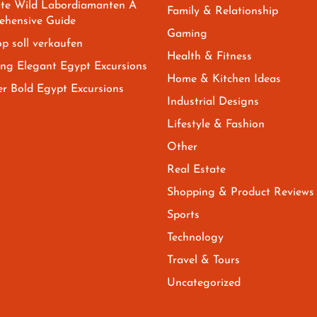
rate Wild Labordiamanten A
Family & Relationship
ehensive Guide
Gaming
op soll verkaufen
Health & Fitness
ing Elegant Egypt Excursions
Home & Kitchen Ideas
r Bold Egypt Excursions
Industrial Designs
Lifestyle & Fashion
Other
Real Estate
Shopping & Product Reviews
Sports
Technology
Travel & Tours
Uncategorized