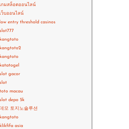
เกมสล็อตออนไลน์
เว็บออนไลน์
low entry threshold casinos
slot777
kangtoto
kangtoto2
kangtoto
katatogel
slot gacor
slot
toto macau
slot depo 5k
데모 토지노솔루션
kangtoto
klikfifa asia