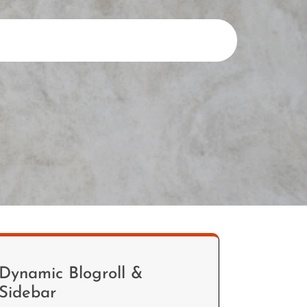
Dynamic Blogroll &
Sidebar