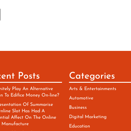
ent Posts
Categories
nitely Play An Alternative
Arts & Entertainments
on To Edifice Money On-line?
Automotive
esentation Of Summarise
Business
nline Slot Has Had A
Digital Marketing
ntial Affect On The Online
 Manufacture
Education