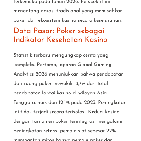
terkemuka pada tahun 2026. Perspektif ini
menantang narasi tradisional yang memisahkan
poker dari ekosistem kasino secara keseluruhan.
Data Pasar: Poker sebagai
Indikator Kesehatan Kasino
Statistik terbaru mengungkap cerita yang
kompleks. Pertama, laporan Global Gaming
Analytics 2026 menunjukkan bahwa pendapatan
dari ruang poker mewakili 18,7% dari total
pendapatan lantai kasino di wilayah Asia
Tenggara, naik dari 12,1% pada 2023. Peningkatan
ini tidak terjadi secara terisolasi. Kedua, kasino
dengan turnamen poker terintegrasi mengalami
peningkatan retensi pemain slot sebesar 22%,
membantah mitos bahwa pemain poker dan