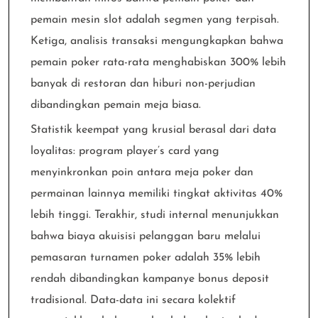
pemain mesin slot adalah segmen yang terpisah.
Ketiga, analisis transaksi mengungkapkan bahwa
pemain poker rata-rata menghabiskan 300% lebih
banyak di restoran dan hiburi non-perjudian
dibandingkan pemain meja biasa.
Statistik keempat yang krusial berasal dari data
loyalitas: program player’s card yang
menyinkronkan poin antara meja poker dan
permainan lainnya memiliki tingkat aktivitas 40%
lebih tinggi. Terakhir, studi internal menunjukkan
bahwa biaya akuisisi pelanggan baru melalui
pemasaran turnamen poker adalah 35% lebih
rendah dibandingkan kampanye bonus deposit
tradisional. Data-data ini secara kolektif