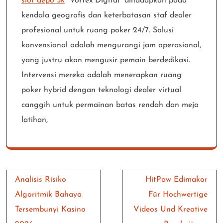
slot depo 5k
“Vortex Digital” dihadapkan pada
kendala geografis dan keterbatasan staf dealer
profesional untuk ruang poker 24/7. Solusi
konvensional adalah mengurangi jam operasional,
yang justru akan mengusir pemain berdedikasi.
Intervensi mereka adalah menerapkan ruang
poker hybrid dengan teknologi dealer virtual
canggih untuk permainan batas rendah dan meja
latihan,
Post
Analisis Risiko
HitPaw Edimakor
navigation
Algoritmik Bahaya
Für Hochwertige
Tersembunyi Kasino
Videos Und Kreative