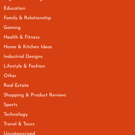
Education
Family & Relationship
Gaming
Health & Fitness
Home & Kitchen Ideas
Industrial Designs
Lifestyle & Fashion
Other
Real Estate
Shopping & Product Reviews
Sports
Technology
Travel & Tours
Uncategorized