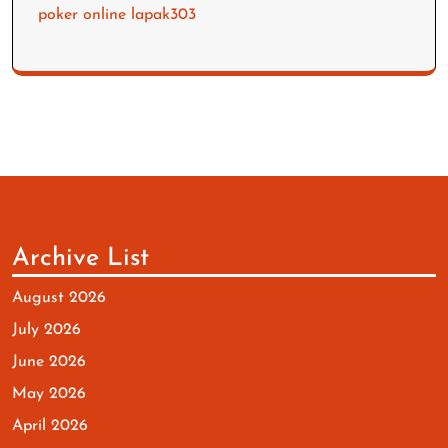
poker online lapak303
Archive List
August 2026
July 2026
June 2026
May 2026
April 2026