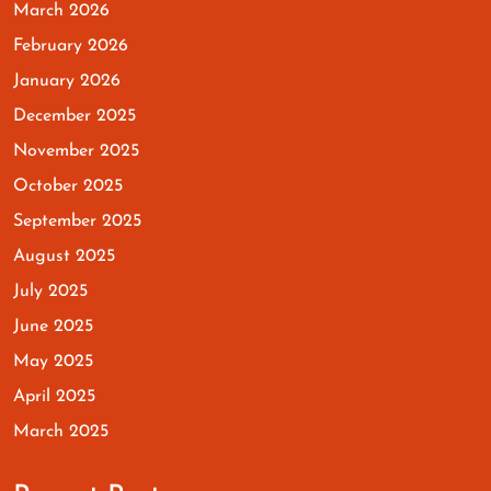
March 2026
February 2026
January 2026
December 2025
November 2025
October 2025
September 2025
August 2025
July 2025
June 2025
May 2025
April 2025
March 2025