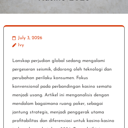
July 3, 2026
Ivy
Lanskap perjudian global sedang mengalami
pergeseran seismik, didorong oleh teknologi dan
perubahan perilaku konsumen. Fokus
konvensional pada perbandingan kasino semata
menjadi usang. Artikel ini menganalisis dengan
mendalam bagaimana ruang poker, sebagai
jantung strategis, menjadi penggerak utama
profitabilitas dan diferensiasi untuk kasino-kasino