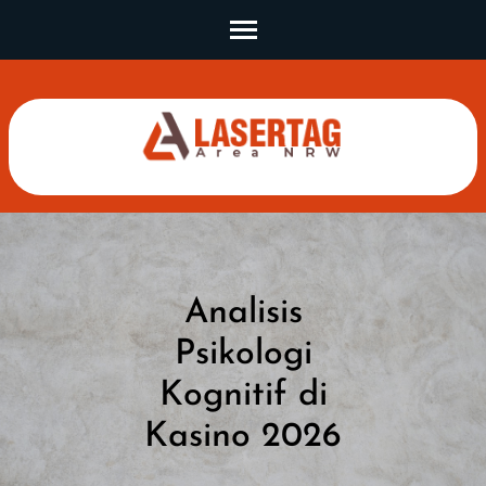
Skip
to
content
(Press
Enter)
Analisis
Psikologi
Kognitif di
Kasino 2026