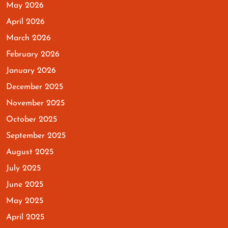
May 2026
April 2026
March 2026
February 2026
January 2026
December 2025
November 2025
October 2025
September 2025
August 2025
July 2025
June 2025
May 2025
April 2025