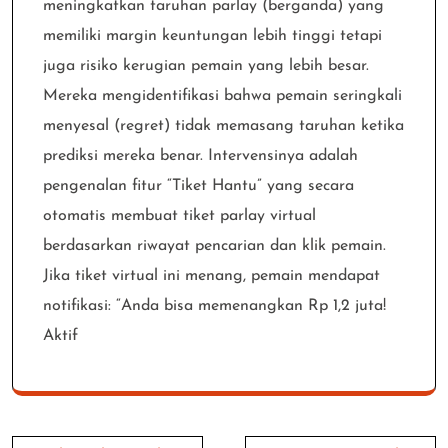
meningkatkan taruhan parlay (berganda) yang
memiliki margin keuntungan lebih tinggi tetapi
juga risiko kerugian pemain yang lebih besar.
Mereka mengidentifikasi bahwa pemain seringkali
menyesal (regret) tidak memasang taruhan ketika
prediksi mereka benar. Intervensinya adalah
pengenalan fitur “Tiket Hantu” yang secara
otomatis membuat tiket parlay virtual
berdasarkan riwayat pencarian dan klik pemain.
Jika tiket virtual ini menang, pemain mendapat
notifikasi: “Anda bisa memenangkan Rp 1,2 juta!
Aktif