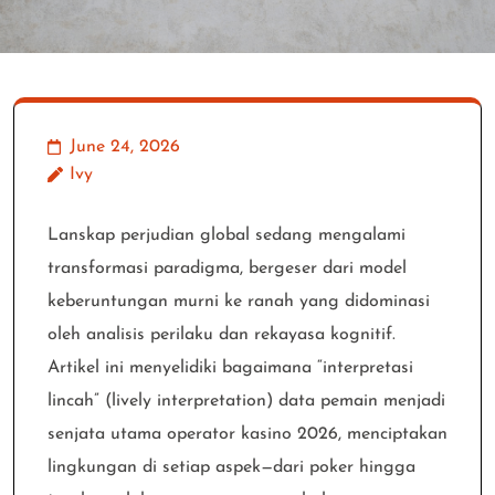
June 24, 2026
Ivy
Lanskap perjudian global sedang mengalami
transformasi paradigma, bergeser dari model
keberuntungan murni ke ranah yang didominasi
oleh analisis perilaku dan rekayasa kognitif.
Artikel ini menyelidiki bagaimana “interpretasi
lincah” (lively interpretation) data pemain menjadi
senjata utama operator kasino 2026, menciptakan
lingkungan di setiap aspek—dari poker hingga