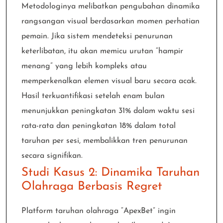
Metodologinya melibatkan pengubahan dinamika
rangsangan visual berdasarkan momen perhatian
pemain. Jika sistem mendeteksi penurunan
keterlibatan, itu akan memicu urutan “hampir
menang” yang lebih kompleks atau
memperkenalkan elemen visual baru secara acak.
Hasil terkuantifikasi setelah enam bulan
menunjukkan peningkatan 31% dalam waktu sesi
rata-rata dan peningkatan 18% dalam total
taruhan per sesi, membalikkan tren penurunan
secara signifikan.
Studi Kasus 2: Dinamika Taruhan
Olahraga Berbasis Regret
Platform taruhan olahraga “ApexBet” ingin