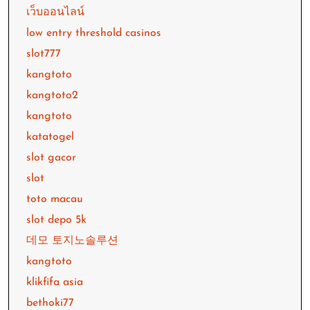
เว็บออนไลน์
low entry threshold casinos
slot777
kangtoto
kangtoto2
kangtoto
katatogel
slot gacor
slot
toto macau
slot depo 5k
데모 토지노솔루션
kangtoto
klikfifa asia
bethoki77